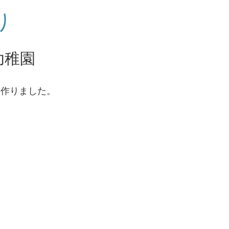
り
幼稚園
を作りました。