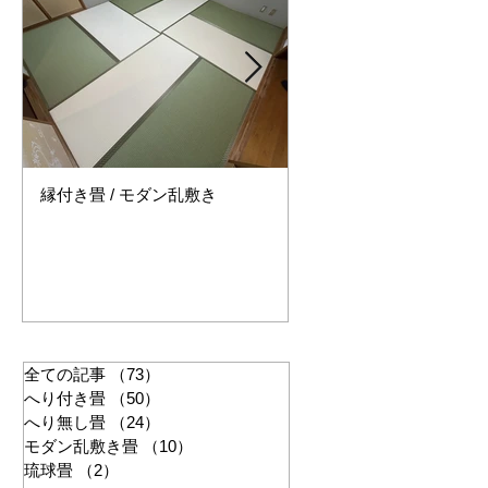
縁付き畳 / モダン乱敷き
縁無し畳 / セキスイ美草
ー
全ての記事
（73）
73件の記事
へり付き畳
（50）
50件の記事
へり無し畳
（24）
24件の記事
モダン乱敷き畳
（10）
10件の記事
琉球畳
（2）
2件の記事