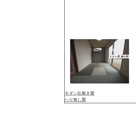
モダン乱敷き畳
へり無し畳