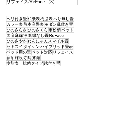
リフェイス/ReFace
（3）
3件の記事
ヘリ付き畳
和紙表
樹脂表
へり無し畳
カラー表
熊本産畳表
モダン乱敷き畳
ひのさらさ
ひのさくら
市松柄
ペット
国産麻綿
涼風
縁なし畳
ReFace
ひのさやか
わんにゃんスマイル畳
セキスイ
ダイケン
ハイブリッド畳表
ベッド用の畳
ペット対応
リフェイス
宿泊施設
寺院
旅館
樹脂表 抗菌タイプ
縁付き畳