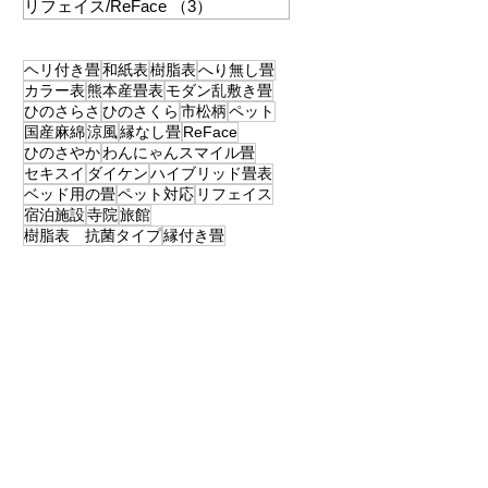
リフェイス/ReFace
（3）
3件の記事
ヘリ付き畳
和紙表
樹脂表
へり無し畳
カラー表
熊本産畳表
モダン乱敷き畳
ひのさらさ
ひのさくら
市松柄
ペット
国産麻綿
涼風
縁なし畳
ReFace
ひのさやか
わんにゃんスマイル畳
セキスイ
ダイケン
ハイブリッド畳表
ベッド用の畳
ペット対応
リフェイス
宿泊施設
寺院
旅館
樹脂表 抗菌タイプ
縁付き畳