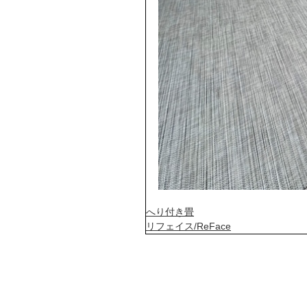
へり付き畳
リフェイス/ReFace