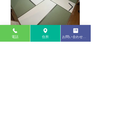
縁付き畳 / リフェイス
縁付き畳 / ダイ
カラー
電話
住所
お問い合わせフォーム
縁付き畳 / モダン乱敷き
縁無し畳 / セ
アースカラー
全ての記事
（73）
73件の記事
へり付き畳
（50）
50件の記事
へり無し畳
（24）
24件の記事
モダン乱敷き畳
（10）
10件の記事
琉球畳
（2）
2件の記事
リフェイス/ReFace
（3）
3件の記事
ヘリ付き畳
和紙表
樹脂表
へり無し畳
カラー表
熊本産畳表
モダン乱敷き畳