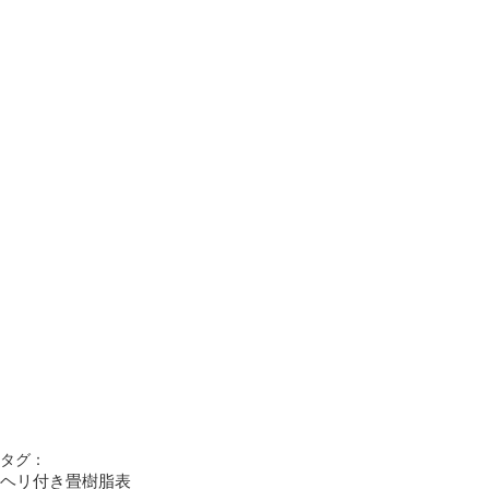
タグ：
ヘリ付き畳
樹脂表