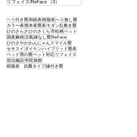
リフェイス/ReFace
（3）
3件の記事
ヘリ付き畳
和紙表
樹脂表
へり無し畳
カラー表
熊本産畳表
モダン乱敷き畳
ひのさらさ
ひのさくら
市松柄
ペット
国産麻綿
涼風
縁なし畳
ReFace
ひのさやか
わんにゃんスマイル畳
セキスイ
ダイケン
ハイブリッド畳表
ベッド用の畳
ペット対応
リフェイス
宿泊施設
寺院
旅館
樹脂表 抗菌タイプ
縁付き畳