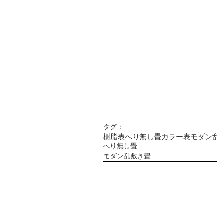
タグ：
樹脂表
へり無し畳
カラー表
モダン
へり無し畳
モダン乱敷き畳