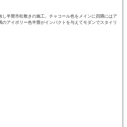
無し半畳市松敷きの施工。チャコール色をメインに四隅にはア
隅のアイボリー色半畳がインパクトを与えてモダンでスタイリ
。