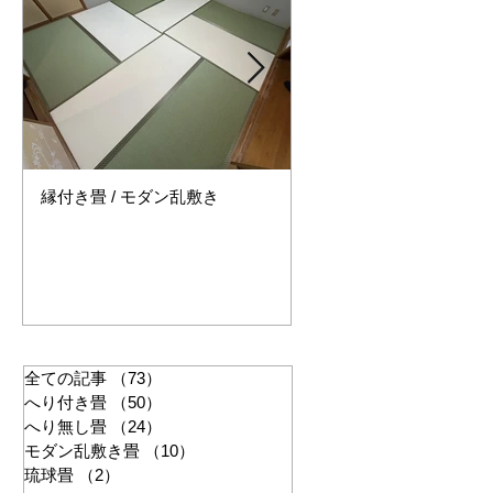
縁付き畳 / モダン乱敷き
縁無し畳 / セキスイ美草
ー
全ての記事
（73）
73件の記事
へり付き畳
（50）
50件の記事
へり無し畳
（24）
24件の記事
モダン乱敷き畳
（10）
10件の記事
琉球畳
（2）
2件の記事